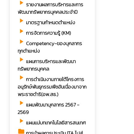
play_arrow
รายงานผลการบริหารและการ
พัฒนาทรัพยากรบุคคลประจำปี
play_arrow
มาตรฐานกำหนดตำแหน่ง
play_arrow
การจัดการความรู้ (KM)
play_arrow
Competency-ของบุคลากร
ทุกตำแหน่ง
play_arrow
แผนการบริหารและพัฒนา
ทรัพยากรบุคคล
play_arrow
การดำเนินงานภายใต้โครงการ
อนุรักษ์พันธุกรรมพืชอันเนื่องมาจาก
พระราชดำริ(อพ.สธ.)
play_arrow
แผนพัฒนาบุคลากร 2567 -
2569
play_arrow
แผนแม่บทเทคโนโลยีสารสนเทศ
folder
การนำผลการประเมิน ITA ไปสู่