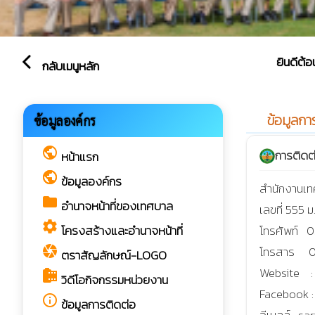
ยินดีต้อนรับส
arrow_back_ios
กลับเมนูหลัก
ข้อมูลกา
ข้อมูลองค์กร
info_outline
public
การติดต
หน้าแรก
public
ข้อมูลองค์กร
สำนักงานเทศ
folder
อำนาจหน้าที่ของเทศบาล
เลขที่ 555 ม
settings
โทรศัพท์   
โครงสร้างและอำนาจหน้าที่
โทรสาร     
camera
ตราสัญลักษณ์-LOGO
Website    
camera_roll
วิดีโอกิจกรรมหน่วยงาน
Facebook 
info_outline
ข้อมูลการติดต่อ