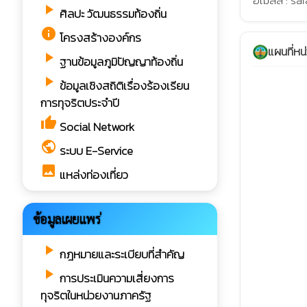
อีเมลล์ : 
play_arrow
ศิลปะ วัฒนธรรมท้องถิ่น
info
โครงสร้างองค์กร
แผนที่ห
play_arrow
ฐานข้อมูลภูมิปัญญาท้องถิ่น
play_arrow
ข้อมูลเชิงสถิติเรื่องร้องเรียน
การทุจริตประจำปี
thumb_up
Social Network
public
ระบบ E-Service
image
แหล่งท่องเที่ยว
ข้อมูลเผยแพร่
play_arrow
กฎหมายและระเบียบที่สำคัญ
play_arrow
การประเมินความเสี่ยงการ
ทุจริตในหน่วยงานภาครัฐ