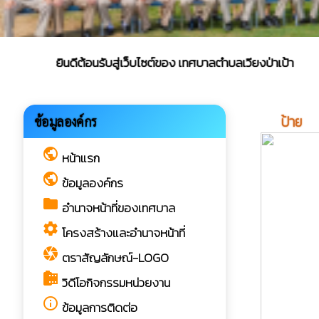
ยินดีต้อนรับสู่เว็บไซต์ของ เทศบาลตำบลเวียงป่าเป้า
image
ป้าย
ข้อมูลองค์กร
public
หน้าแรก
public
ข้อมูลองค์กร
folder
อำนาจหน้าที่ของเทศบาล
settings
โครงสร้างและอำนาจหน้าที่
camera
ตราสัญลักษณ์-LOGO
camera_roll
วิดีโอกิจกรรมหน่วยงาน
info_outline
ข้อมูลการติดต่อ