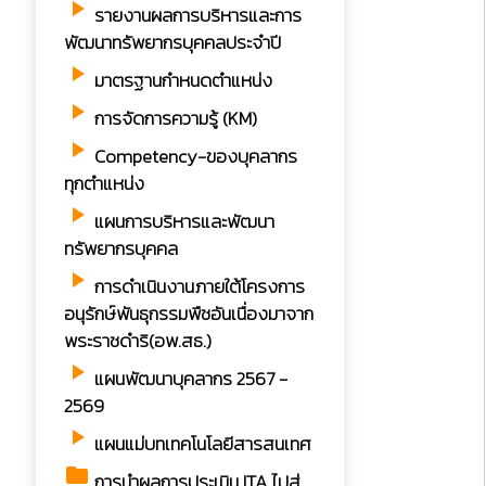
play_arrow
รายงานผลการบริหารและการ
พัฒนาทรัพยากรบุคคลประจำปี
play_arrow
มาตรฐานกำหนดตำแหน่ง
play_arrow
การจัดการความรู้ (KM)
play_arrow
Competency-ของบุคลากร
ทุกตำแหน่ง
play_arrow
แผนการบริหารและพัฒนา
ทรัพยากรบุคคล
play_arrow
การดำเนินงานภายใต้โครงการ
อนุรักษ์พันธุกรรมพืชอันเนื่องมาจาก
พระราชดำริ(อพ.สธ.)
play_arrow
แผนพัฒนาบุคลากร 2567 -
2569
play_arrow
แผนแม่บทเทคโนโลยีสารสนเทศ
folder
การนำผลการประเมิน ITA ไปสู่