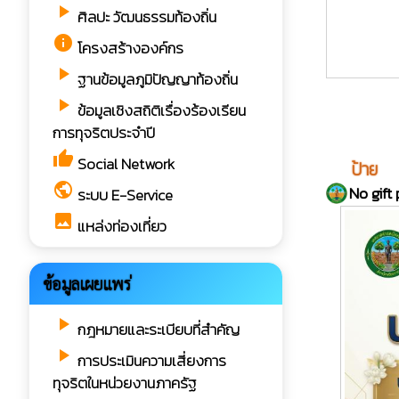
play_arrow
ศิลปะ วัฒนธรรมท้องถิ่น
info
โครงสร้างองค์กร
play_arrow
ฐานข้อมูลภูมิปัญญาท้องถิ่น
play_arrow
ข้อมูลเชิงสถิติเรื่องร้องเรียน
การทุจริตประจำปี
thumb_up
Social Network
info
ป้าย
public
No gift 
ระบบ E-Service
image
แหล่งท่องเที่ยว
ข้อมูลเผยแพร่
play_arrow
กฎหมายและระเบียบที่สำคัญ
play_arrow
การประเมินความเสี่ยงการ
ทุจริตในหน่วยงานภาครัฐ