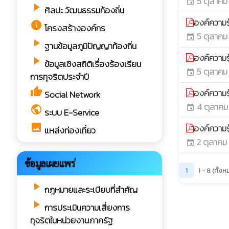
5 ตุลาคม
event
play_arrow
ศิลปะ วัฒนธรรมท้องถิ่น
องค์ความรู
info
โครงสร้างองค์กร
5 ตุลาคม
event
play_arrow
ฐานข้อมูลภูมิปัญญาท้องถิ่น
องค์ความรู
play_arrow
ข้อมูลเชิงสถิติเรื่องร้องเรียน
5 ตุลาคม
event
การทุจริตประจำปี
thumb_up
องค์ความรู
Social Network
4 ตุลาคม
public
event
ระบบ E-Service
image
องค์ความรู
แหล่งท่องเที่ยว
2 ตุลาคม
event
ข้อมูลเผยแพร่
1
1 - 8 (ทั้
play_arrow
กฎหมายและระเบียบที่สำคัญ
play_arrow
การประเมินความเสี่ยงการ
ทุจริตในหน่วยงานภาครัฐ