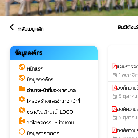
ยินดีต้อนรับสู
arrow_back_ios
กลับเมนูหลัก
การจัดก
ข้อมูลองค์กร
play_arrow
แผนการจั
public
หน้าแรก
1 พฤศจิก
event
public
ข้อมูลองค์กร
องค์ความร
folder
อำนาจหน้าที่ของเทศบาล
5 ตุลาคม
event
settings
โครงสร้างและอำนาจหน้าที่
องค์ความรู
camera
ตราสัญลักษณ์-LOGO
5 ตุลาคม
event
camera_roll
วิดีโอกิจกรรมหน่วยงาน
องค์ความรู
info_outline
ข้อมูลการติดต่อ