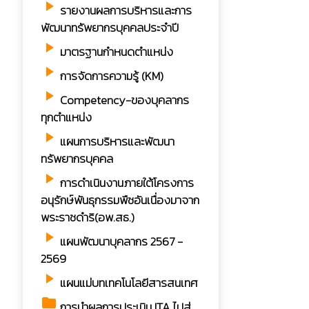
play_arrow
รายงานผลการบริหารและการ
พัฒนาทรัพยากรบุคคลประจำปี
play_arrow
มาตรฐานกำหนดตำแหน่ง
play_arrow
การจัดการความรู้ (KM)
play_arrow
Competency-ของบุคลากร
ทุกตำแหน่ง
play_arrow
แผนการบริหารและพัฒนา
ทรัพยากรบุคคล
play_arrow
การดำเนินงานภายใต้โครงการ
อนุรักษ์พันธุกรรมพืชอันเนื่องมาจาก
พระราชดำริ(อพ.สธ.)
play_arrow
แผนพัฒนาบุคลากร 2567 -
2569
play_arrow
แผนแม่บทเทคโนโลยีสารสนเทศ
folder
การนำผลการประเมิน ITA ไปสู่