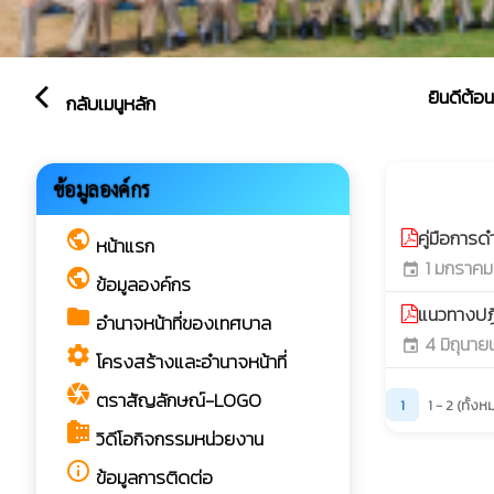
ยินดีต้อนรับ
arrow_back_ios
กลับเมนูหลัก
แนวปฏิบ
ข้อมูลองค์กร
play_arrow
คู่มือการ
public
หน้าแรก
1 มกราคม
event
public
ข้อมูลองค์กร
แนวทางปฎิ
folder
อำนาจหน้าที่ของเทศบาล
4 มิถุนาย
event
settings
โครงสร้างและอำนาจหน้าที่
camera
ตราสัญลักษณ์-LOGO
1
1 - 2 (ทั้ง
camera_roll
วิดีโอกิจกรรมหน่วยงาน
info_outline
ข้อมูลการติดต่อ