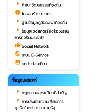
play_arrow
ศิลปะ วัฒนธรรมท้องถิ่น
info
โครงสร้างองค์กร
play_arrow
ฐานข้อมูลภูมิปัญญาท้องถิ่น
play_arrow
ข้อมูลเชิงสถิติเรื่องร้องเรียน
การทุจริตประจำปี
thumb_up
Social Network
public
ระบบ E-Service
image
แหล่งท่องเที่ยว
ข้อมูลเผยแพร่
play_arrow
กฎหมายและระเบียบที่สำคัญ
play_arrow
การประเมินความเสี่ยงการ
ทุจริตในหน่วยงานภาครัฐ