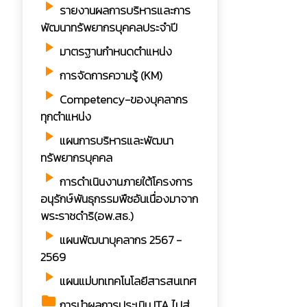
play_arrow
รายงานผลการบริหารและการ
พัฒนาทรัพยากรบุคคลประจำปี
play_arrow
มาตรฐานกำหนดตำแหน่ง
play_arrow
การจัดการความรู้ (KM)
play_arrow
Competency-ของบุคลากร
ทุกตำแหน่ง
play_arrow
แผนการบริหารและพัฒนา
ทรัพยากรบุคคล
play_arrow
การดำเนินงานภายใต้โครงการ
อนุรักษ์พันธุกรรมพืชอันเนื่องมาจาก
พระราชดำริ(อพ.สธ.)
play_arrow
แผนพัฒนาบุคลากร 2567 -
2569
play_arrow
แผนแม่บทเทคโนโลยีสารสนเทศ
folder
การนำผลการประเมิน ITA ไปสู่