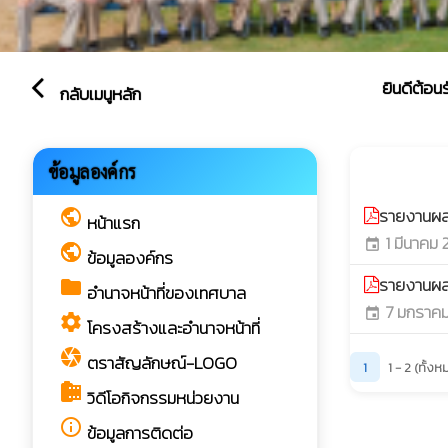
ยินดีต้อนรับสู
arrow_back_ios
กลับเมนูหลัก
รายงาน
ข้อมูลองค์กร
play_arrow
รายงานผล
public
หน้าแรก
1 มีนาคม
event
public
ข้อมูลองค์กร
รายงานผล
folder
อำนาจหน้าที่ของเทศบาล
7 มกราค
event
settings
โครงสร้างและอำนาจหน้าที่
camera
ตราสัญลักษณ์-LOGO
1
1 - 2 (ทั้ง
camera_roll
วิดีโอกิจกรรมหน่วยงาน
info_outline
ข้อมูลการติดต่อ