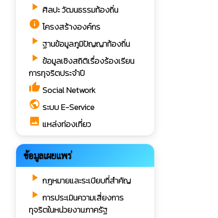
play_arrow
ศิลปะ วัฒนธรรมท้องถิ่น
info
โครงสร้างองค์กร
play_arrow
ฐานข้อมูลภูมิปัญญาท้องถิ่น
play_arrow
ข้อมูลเชิงสถิติเรื่องร้องเรียน
การทุจริตประจำปี
thumb_up
Social Network
public
ระบบ E-Service
image
แหล่งท่องเที่ยว
ข้อมูลเผยแพร่
play_arrow
กฎหมายและระเบียบที่สำคัญ
play_arrow
การประเมินความเสี่ยงการ
ทุจริตในหน่วยงานภาครัฐ