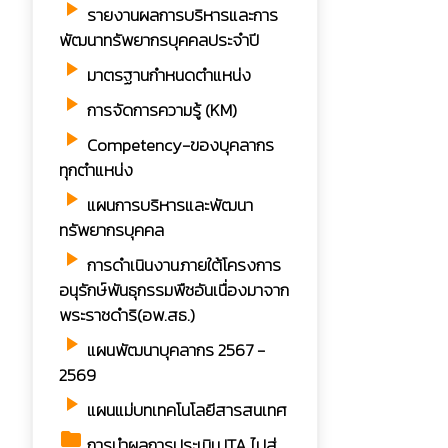
play_arrow
รายงานผลการบริหารและการ
พัฒนาทรัพยากรบุคคลประจำปี
play_arrow
มาตรฐานกำหนดตำแหน่ง
play_arrow
การจัดการความรู้ (KM)
play_arrow
Competency-ของบุคลากร
ทุกตำแหน่ง
play_arrow
แผนการบริหารและพัฒนา
ทรัพยากรบุคคล
play_arrow
การดำเนินงานภายใต้โครงการ
อนุรักษ์พันธุกรรมพืชอันเนื่องมาจาก
พระราชดำริ(อพ.สธ.)
play_arrow
แผนพัฒนาบุคลากร 2567 -
2569
play_arrow
แผนแม่บทเทคโนโลยีสารสนเทศ
folder
การนำผลการประเมิน ITA ไปสู่