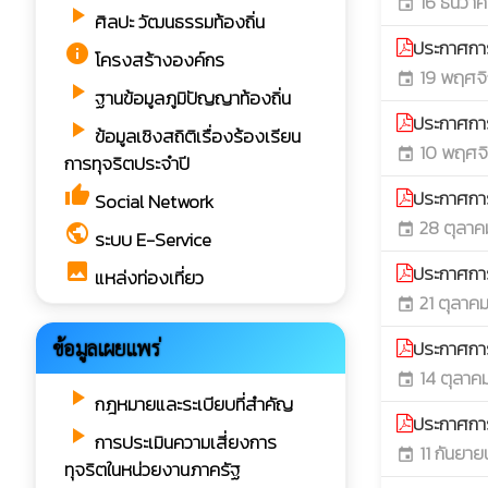
16 ธันวา
event
play_arrow
ศิลปะ วัฒนธรรมท้องถิ่น
ประกาศกา
info
โครงสร้างองค์กร
19 พฤศจิ
event
play_arrow
ฐานข้อมูลภูมิปัญญาท้องถิ่น
ประกาศกา
play_arrow
ข้อมูลเชิงสถิติเรื่องร้องเรียน
10 พฤศจ
event
การทุจริตประจำปี
thumb_up
ประกาศกา
Social Network
28 ตุลาค
public
event
ระบบ E-Service
image
ประกาศกา
แหล่งท่องเที่ยว
21 ตุลาค
event
ประกาศกา
ข้อมูลเผยแพร่
14 ตุลาค
event
play_arrow
กฎหมายและระเบียบที่สำคัญ
ประกาศกา
play_arrow
การประเมินความเสี่ยงการ
11 กันยา
event
ทุจริตในหน่วยงานภาครัฐ