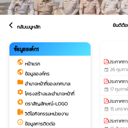
ยินดีต้อนรับสู่
arrow_back_ios
กลับเมนูหลัก
ประกาศ
ข้อมูลองค์กร
play_arrow
ประกาศกา
public
หน้าแรก
26 กุมภาพ
event
public
ข้อมูลองค์กร
ประกาศกา
folder
อำนาจหน้าที่ของเทศบาล
17 กุมภาพ
event
settings
โครงสร้างและอำนาจหน้าที่
ประกาศกา
camera
ตราสัญลักษณ์-LOGO
15 มกราค
event
camera_roll
วิดีโอกิจกรรมหน่วยงาน
ประกาศกา
info_outline
ข้อมูลการติดต่อ