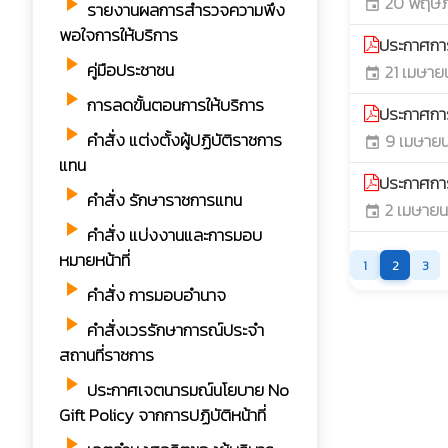
20 พฤษภ
play_arrow
event
รายงานผลการสำรวจความพึง
พอใจการให้บริการ
ประกาศกา
play_arrow
คู่มือประชาชน
21 เมษาย
event
play_arrow
การลดขั้นตอนการให้บริการ
ประกาศกา
play_arrow
คำสั่ง แต่งตั้งผู้ปฏิบัติราชการ
9 เมษาย
event
แทน
ประกาศการ
play_arrow
คำสั่ง รักษาราชการแทน
2 เมษายน
event
play_arrow
คำสั่ง แบ่งงานและการมอบ
หมายหน้าที่
1
2
3
play_arrow
คำสั่ง การมอบอำนาจ
play_arrow
คำสั่งเวรรักษาการณ์ประจำ
สถานที่ราชการ
play_arrow
ประกาศเจตนารมณ์นโยบาย No
Gift Policy จากการปฏิบัติหน้าที่
play_arrow