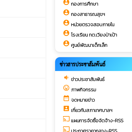
account_circle
กองการศึกษา
account_circle
กองสาธารณสุขฯ
account_circle
หน่วยตรวจสอบภายใน
account_circle
โรงเรียน ทต.เวียงป่าเป้า
account_circle
ศูนย์พัฒนาเด็กเล็ก
ข่าวสารประชาสัมพันธ์
volume_down
ข่าวประชาสัมพันธ์
sentiment_very_satisfied
ภาพกิจกรรม
date_range
จดหมายข่าว
account_box
เกี่ยวกับสภาเทศบาลฯ
cast
แผนการจัดซื้อจัดจ้าง-RSS
cast
ประกาศราคากลาง-RSS