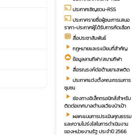
cast
ประกาศเชิญชวน-RSS
cast
ประกาศรายชื่อผู้ชนะการเสนอ
ราคา-ประกาศผู้ได้รับการคัดเลือก
developer_board
สื่อประชาสัมพันธ์
play_arrow
กฎหมายและระเบียบที่สำคัญ
cloud_circle
ข้อมูลลานกีฬา/สนามกีฬา
play_arrow
สื่อรณรงค์ต่อต้านยาเสพติด
play_arrow
ประกาศแต่งตั้งคณะกรรมการ
ชุมชน
play_arrow
ช่องทางอิเล็กทรอนิกส์สำหรับ
ติดต่อเทศบาลตำบลเวียงป่าเป้า
play_arrow
ผลคะแนนการประเมินคุณธรรม
และความโปร่งใสในการดำเนินงาน
ของหน่วยงานรัฐ ประจำปี 2566