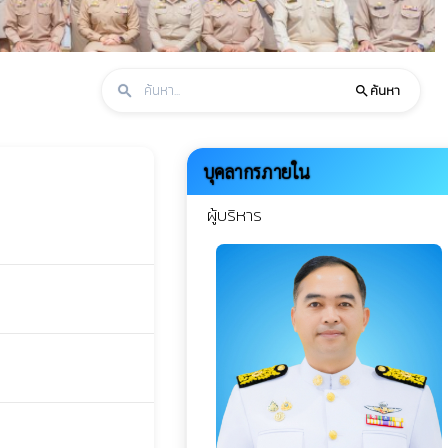
ค้นหา
search
search
บุคลากรภายใน
ผู้บริหาร