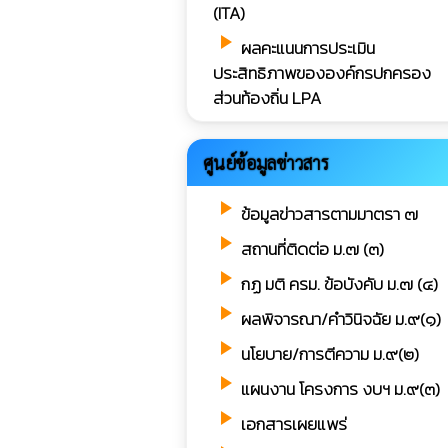
(ITA)
play_arrow
ผลคะแนนการประเมิน
ประสิทธิภาพขององค์กรปกครอง
ส่วนท้องถิ่น LPA
ศูนย์ข้อมูลข่าวสาร
play_arrow
ข้อมูลข่าวสารตามมาตรา ๗
play_arrow
สถานที่ติดต่อ ม.๗ (๓)
play_arrow
กฏ มติ ครม. ข้อบังคับ ม.๗ (๔)
play_arrow
ผลพิจารณา/คำวินิจฉัย ม.๙(๑)
play_arrow
นโยบาย/การตีความ ม.๙(๒)
play_arrow
แผนงาน โครงการ งบฯ ม.๙(๓)
play_arrow
เอกสารเผยแพร่